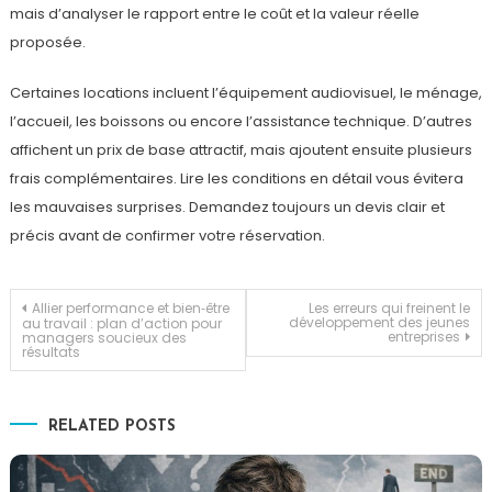
mais d’analyser le rapport entre le coût et la valeur réelle
proposée.
Certaines locations incluent l’équipement audiovisuel, le ménage,
l’accueil, les boissons ou encore l’assistance technique. D’autres
affichent un prix de base attractif, mais ajoutent ensuite plusieurs
frais complémentaires. Lire les conditions en détail vous évitera
les mauvaises surprises. Demandez toujours un devis clair et
précis avant de confirmer votre réservation.
Navigation
Allier performance et bien‑être
Les erreurs qui freinent le
développement des jeunes
au travail : plan d’action pour
entreprises
managers soucieux des
résultats
de
l’article
RELATED POSTS